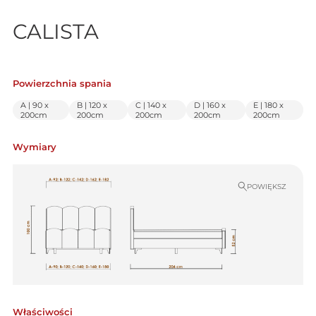
CALISTA
Powierzchnia spania
A | 90 x
B | 120 x
C | 140 x
D | 160 x
E | 180 x
200cm
200cm
200cm
200cm
200cm
Wymiary
POWIĘKSZ
Właściwości