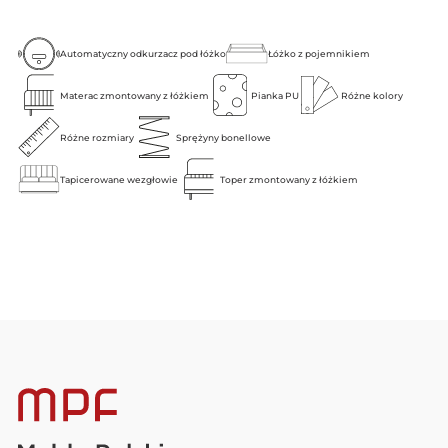
Automatyczny odkurzacz pod łóżko
Łóżko z pojemnikiem
Materac zmontowany z łóżkiem
Pianka PU
Różne kolory
Różne rozmiary
Sprężyny bonellowe
Tapicerowane wezgłowie
Toper zmontowany z łóżkiem