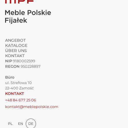
ANGEBOT
KATALOGE
ÜBER UNS
KONTAKT
NIP
9180002599
REGON
950228897
Büro
ul. Strefowa 10
22-400 Zamość
KONTAKT
+48 84 677 25 06
kontakt@meblepolskie.com
PL
EN
DE