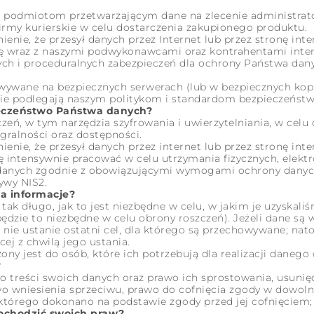
podmiotom przetwarzającym dane na zlecenie administrator
irmy kurierskie w celu dostarczenia zakupionego produktu.
enie, że przesył danych przez Internet lub przez stronę int
ię wraz z naszymi podwykonawcami oraz kontrahentami inte
znych i proceduralnych zabezpieczeń dla ochrony Państwa d
wywane na bezpiecznych serwerach (lub w bezpiecznych kopi
nie podlegają naszym politykom i standardom bezpieczeństw
eczeństwo Państwa danych?
zeń, w tym narzędzia szyfrowania i uwierzytelniania, w celu
gralności oraz dostępności.
enie, że przesył danych przez internet lub przez stronę int
ę intensywnie pracować w celu utrzymania fizycznych, elekt
 danych zgodnie z obowiązującymi wymogami ochrony danyc
ywy NIS2.
a informacje?
k długo, jak to jest niezbędne w celu, w jakim je uzyskali
 będzie to niezbędne w celu obrony roszczeń). Jeżeli dane s
 nie ustanie ostatni cel, dla którego są przechowywane; nat
ej z chwilą jego ustania.
y jest do osób, które ich potrzebują dla realizacji danego 
?
 treści swoich danych oraz prawo ich sprostowania, usunięc
wo wniesienia sprzeciwu, prawo do cofnięcia zgody w dow
którego dokonano na podstawie zgody przed jej cofnięciem;
ochodzić swoich praw?