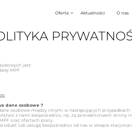
Oferta
Aktualności
O nas
OLITYKA PRYWATNOŚ
sobowych jest:
dalej MPF
om
wa dane osobowe ?
dane osobowe między innymi w następujących przypadkach:
Państwo z nami bezpośrednio, np. za pośrednictwem strony i
MPF oraz ofertach pracy.
produkt lub usługę bezpośrednio od nas w sklepie stacjona