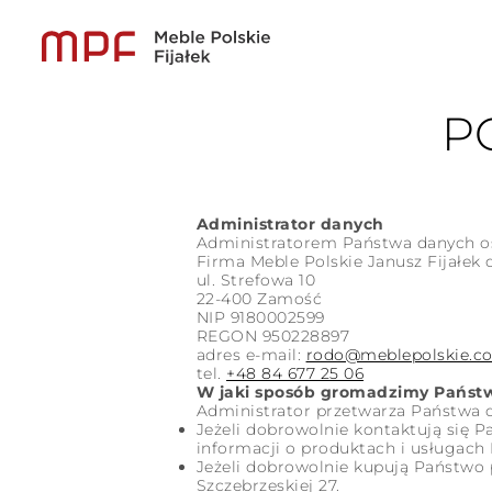
P
Administrator danych
Administratorem Państwa danych o
Firma Meble Polskie Janusz Fijałek 
ul. Strefowa 10
22-400 Zamość
NIP 9180002599
REGON 950228897
adres e-mail:
rodo@meblepolskie.c
tel.
+48 84 677 25 06
W jaki sposób gromadzimy Państ
Administrator przetwarza Państwa 
Jeżeli dobrowolnie kontaktują się 
informacji o produktach i usługach 
Jeżeli dobrowolnie kupują Państwo 
Szczebrzeskiej 27.