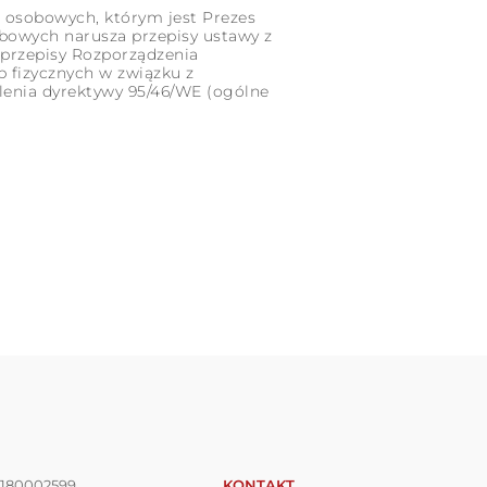
 osobowych, którym jest Prezes
bowych narusza przepisy ustawy z
b przepisy Rozporządzenia
b fizycznych w związku z
enia dyrektywy 95/46/WE (ogólne
180002599
KONTAKT