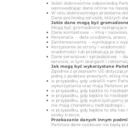
Jeżeli dobrowolnie odpowiedzą Pań
wprowadzając dane online na naszej 
W celu dobrowolnego przesłania dok
Dane pochodzą od osób, których da
Jakie dane mogą być gromadzone
Mogą być gromadzone następujące 
Dane kontaktowe – imię i nazwisko, t
Personalia – data urodzenia, prawo 
Zainteresowania – wynikające z wype
Korzystanie ze strony i wiadomości 
wiadomości lub przekazują je dalej.
Dane serwisowe i sprzedażowe – da
serwisie, w tym skargach i reklamac
Jak mogą być wykorzystane Pańs
Zgodnie z przepisami UE dotyczący
jedną z podstaw prawnych, którą ma
w przypadku, gdy udzielili nam Pa
wykorzystania oraz mają Państwo pra
w przypadku, gdy będzie to niezbęd
w przypadku, gdy będzie to niezbęd
w przypadku, gdy wykorzystujemy je
nie mają charakteru nadrzędnego ;
w przypadku, gdy będzie to dla nas
osoby trzecie.
Przekazanie danych innym podmio
Państwa dane osobowe nie będą pr