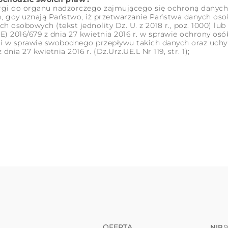
rgi do organu nadzorczego zajmującego się ochroną danych
gdy uznają Państwo, iż przetwarzanie Państwa danych oso
ch osobowych (tekst jednolity Dz. U. z 2018 r., poz. 1000) lu
) 2016/679 z dnia 27 kwietnia 2016 r. w sprawie ochrony osó
 w sprawie swobodnego przepływu takich danych oraz uchyl
nia 27 kwietnia 2016 r. (Dz.Urz.UE.L Nr 119, str. 1);
OFERTA
NIP
9