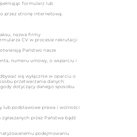
ełniając formularz lub
o przez stronę internetową.
faksu, nazwa firmy
ormularza CV w procesie rekrutacji
y otwierają Państwo nasze
enta, numeru umowy, o wsparciu i
bywać się wyłącznie w oparciu o
osobu przetwarzania danych:
 zgody dotyczący danego sposobu
sy lub podstawowe prawa i wolności
eń zgłaszanych przez Państwa bądź
utomatyzowanemu podejmowaniu