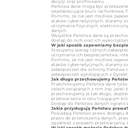
decyzji oraz profilowaniu.
Państwa dane mogą być przekazane 
współpracujące biuro rachunkowe, f
Pomimo, że nie jest możliwe zapewni
ataków cybernetycznych, staramy s
utrzymania fizycznych, elektronic
danych.
Wszystkie Państwa dane są przecho
dostęp do nich oraz ich wykorzysta
W jaki sposób zapewniamy bezpi
Stosujemy szereg różnych zabezpiec
utrzymania ich bezpieczeństwa, inte
Pomimo, że nie jest możliwe zapewni
ataków cybernetycznych, staramy si
zabezpieczeń dla ochrony Państwa
zabezpieczeń wynikających z Dyrekt
Jak długo przechowujemy Państw
Przechowujemy Państwa dane tylko ta
celach związanych z nim (np. jeżeli
przechowujemy je tak długo, dopóki
przetwarzania w celu trwającym króc
Dostęp do Państwa danych ograniczon
Jakie przysługują Państwu prawa
Posiadają Państwo prawo dostępu do
prawo do przenoszenia danych, pra
zgodność z prawem przetwarzania, 
W jaki sposób możecie Państwo d