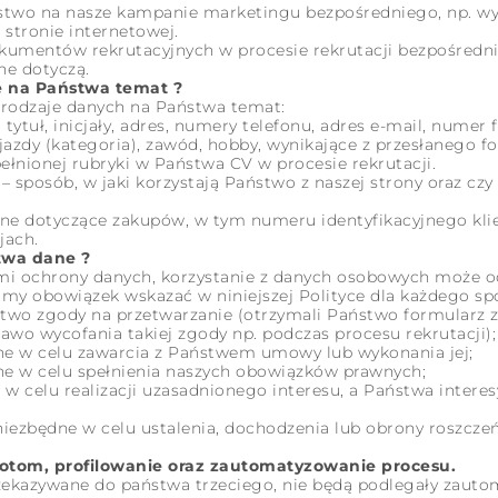
stwo na nasze kampanie marketingu bezpośredniego, np. wyp
stronie internetowej.
umentów rekrutacyjnych w procesie rekrutacji bezpośredni
ne dotyczą.
 na Państwa temat ?
rodzaje danych na Państwa temat:
ytuł, inicjały, adres, numery telefonu, adres e-mail, numer 
jazdy (kategoria), zawód, hobby, wynikające z przesłanego f
łnionej rubryki w Państwa CV w procesie rekrutacji.
– sposób, w jaki korzystają Państwo z naszej strony oraz cz
ne dotyczące zakupów, w tym numeru identyfikacyjnego kli
jach.
twa dane ?
mi ochrony danych, korzystanie z danych osobowych może od
my obowiązek wskazać w niniejszej Polityce dla każdego sp
ństwo zgody na przetwarzanie (otrzymali Państwo formularz
wo wycofania takiej zgody np. podczas procesu rekrutacji);
ne w celu zawarcia z Państwem umowy lub wykonania jej;
ne w celu spełnienia naszych obowiązków prawnych;
 w celu realizacji uzasadnionego interesu, a Państwa intere
 niezbędne w celu ustalenia, dochodzenia lub obrony roszcz
tom, profilowanie oraz zautomatyzowanie procesu.
zekazywane do państwa trzeciego, nie będą podlegały za