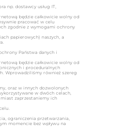
a np. dostawcy usług IT,
ernetową będzie całkowicie wolny od
nsywnie pracować w celu
anych zgodnie z wymogami ochrony
ach papierowych) naszych, a
a.
 ochrony Państwa danych i
ernetową będzie całkowicie wolny od
ronicznych i proceduralnych
h. Wprowadziliśmy również szereg
śmy, oraz w innych dozwolonych
ą wykorzystywane w dwóch celach,
omiast zaprzestaniemy ich
celu.
ia, ograniczenia przetwarzania,
olnym momencie bez wpływu na