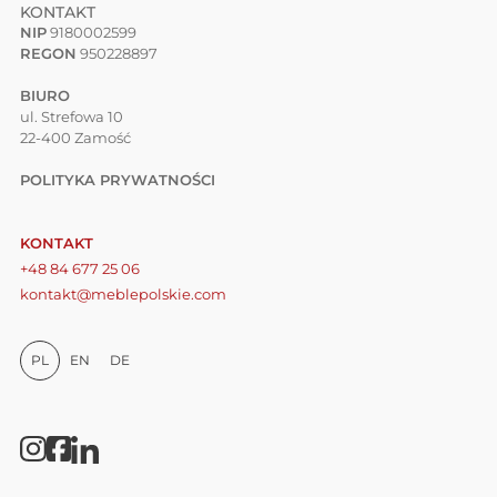
KONTAKT
NIP
9180002599
REGON
950228897
BIURO
ul. Strefowa 10
22-400 Zamość
POLITYKA PRYWATNOŚCI
KONTAKT
+48 84 677 25 06
kontakt@meblepolskie.com
PL
EN
DE