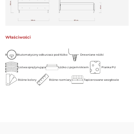
Właściwości
Automatyczny odkurzacz pod łóżko
Drewniane nóżki
Listwa sprężynująca
Łóżko z pojemnikiem
Pianka PU
Różne kolory
Różne rozmiary
Tapicerowane wezgłowie