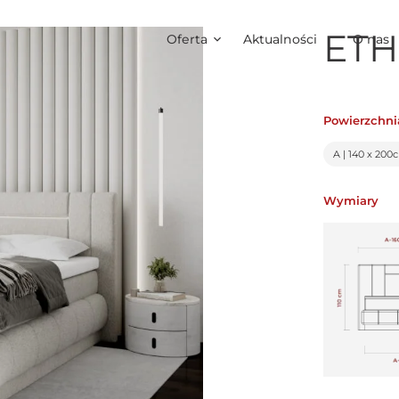
ET
Oferta
Aktualności
O nas
Powierzchni
A | 140 x 200
Wymiary