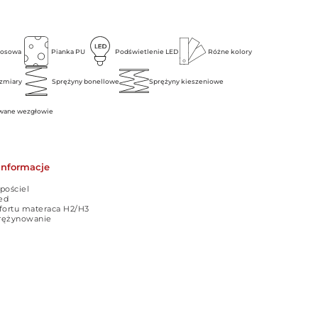
kosowa
Pianka PU
Podświetlenie LED
Różne kolory
zmiary
Sprężyny bonellowe
Sprężyny kieszeniowe
wane wezgłowie
informacje
pościel
led
mfortu materaca H2/H3
prężynowanie