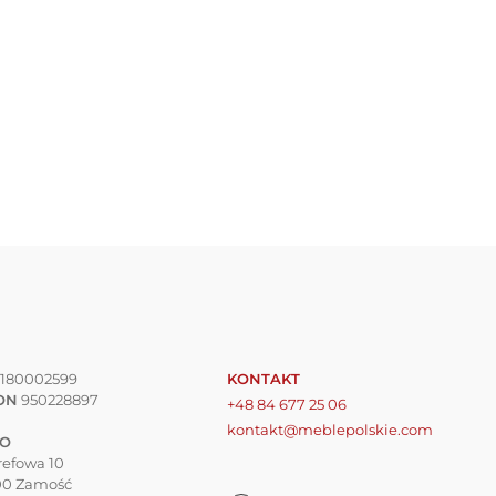
180002599
KONTAKT
ON
950228897
+48 84 677 25 06
kontakt@meblepolskie.com
RO
trefowa 10
00 Zamość