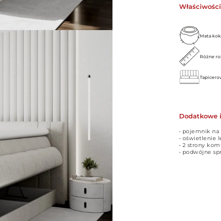
Właściwości
Mata ko
Różne ro
Tapicero
Dodatkowe 
• pojemnik na 
• oświetlenie 
• 2 strony ko
• podwójne s