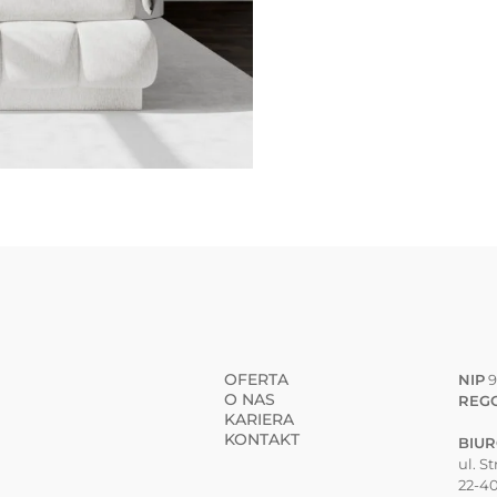
OFERTA
NIP
9
O NAS
REG
KARIERA
KONTAKT
BIU
ul. S
22-4