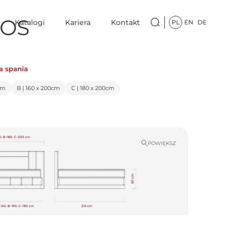
HOS
Katalogi
Kariera
Kontakt
PL
EN
DE
a spania
cm
B | 160 x 200cm
C | 180 x 200cm
POWIĘKSZ