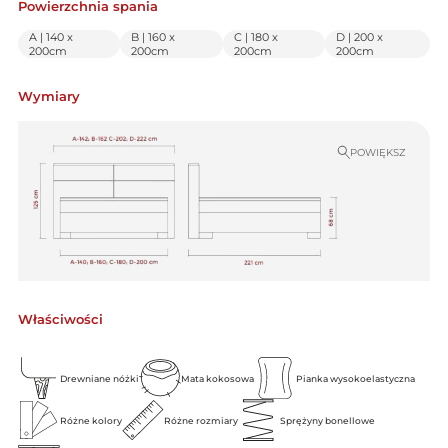
Powierzchnia spania
A | 140 x
B | 160 x
C | 180 x
D | 200 x
200cm
200cm
200cm
200cm
Wymiary
POWIĘKSZ
Właściwości
Drewniane nóżki
Mata kokosowa
Pianka wysokoelastyczna
Różne kolory
Różne rozmiary
Sprężyny bonellowe