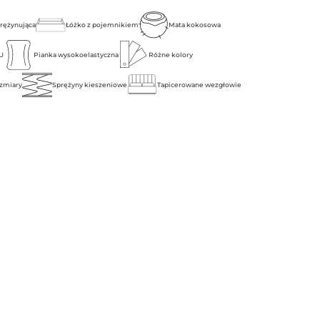
prężynująca
Łóżko z pojemnikiem
Mata kokosowa
U
Pianka wysokoelastyczna
Różne kolory
zmiary
Sprężyny kieszeniowe
Tapicerowane wezgłowie