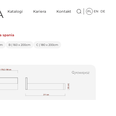
A
Katalogi
Kariera
Kontakt
PL
EN
DE
a spania
cm
B | 160 x 200cm
C | 180 x 200cm
POWIĘKSZ