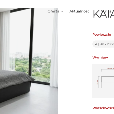
KAI
Oferta
Aktualności
O nas
Powierzchni
A | 140 x 200
Wymiary
Właściwości