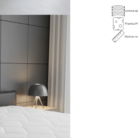
Listwa s
Pianka P
Różne ro