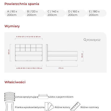
Powierzchnia spania
A | 90 x
B | 120 x
C | 140 x
D | 160 x
E | 180 x
200cm
200cm
200cm
200cm
200cm
Wymiary
POWIĘKSZ
Właściwości
Listwa sprężynująca
Łóżko z pojemnikiem
Pianka wysokoelastyczna
Różne kolory
Różne rozmiary