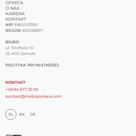
OFERTA
O NAS
KARIERA
KONTAKT
NIP
9180002599
REGON
950228897
BIURO
ul. Strefowa 10
22-400 Zamość
POLITYKA PRYWATNOŚCI
KONTAKT
+48 84 677 25 06
kontakt@meblepolskie.com
PL
EN
DE