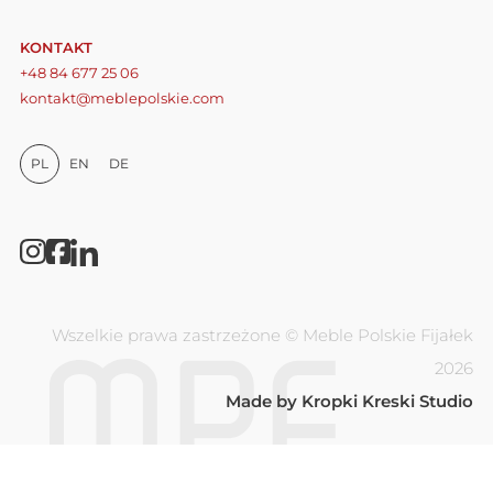
KONTAKT
+48 84 677 25 06
kontakt@meblepolskie.com
PL
EN
DE
Wszelkie prawa zastrzeżone © Meble Polskie Fijałek
2026
Made by
Kropki Kreski Studio