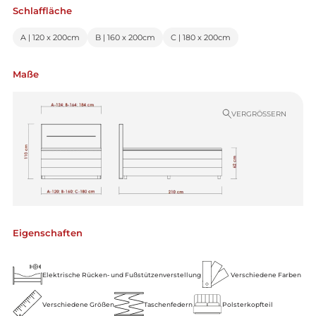
Schlaffläche
A | 120 x 200cm
B | 160 x 200cm
C | 180 x 200cm
Maße
VERGRÖSSERN
Eigenschaften
Elektrische Rücken- und Fußstützenverstellung
Verschiedene Farben
Verschiedene Größen
Taschenfedern
Polsterkopfteil