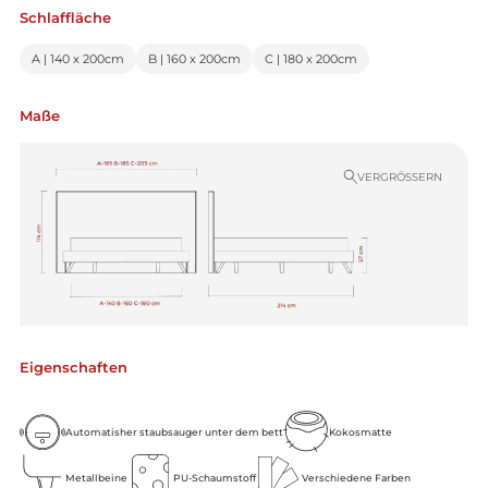
Schlaffläche
A | 140 x 200cm
B | 160 x 200cm
C | 180 x 200cm
Maße
VERGRÖSSERN
Eigenschaften
Automatisher staubsauger unter dem bett
Kokosmatte
Metallbeine
PU-Schaumstoff
Verschiedene Farben