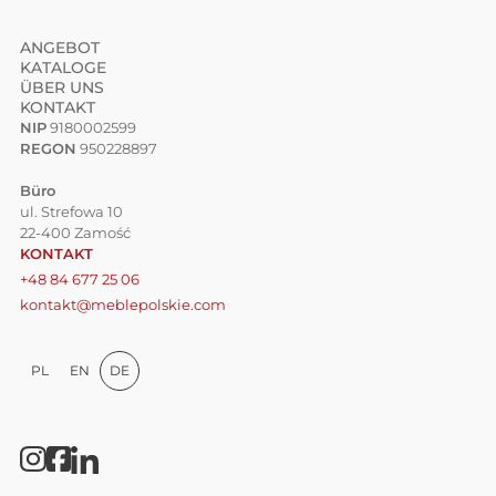
ANGEBOT
KATALOGE
ÜBER UNS
KONTAKT
NIP
9180002599
REGON
950228897
Büro
ul. Strefowa 10
22-400 Zamość
KONTAKT
+48 84 677 25 06
kontakt@meblepolskie.com
PL
EN
DE