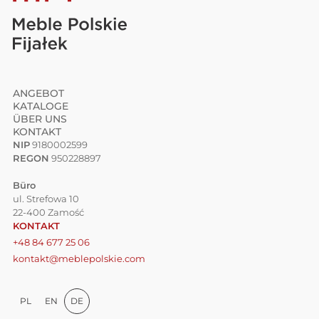
ANGEBOT
KATALOGE
ÜBER UNS
KONTAKT
NIP
9180002599
REGON
950228897
Büro
ul. Strefowa 10
22-400 Zamość
KONTAKT
+48 84 677 25 06
kontakt@meblepolskie.com
PL
EN
DE