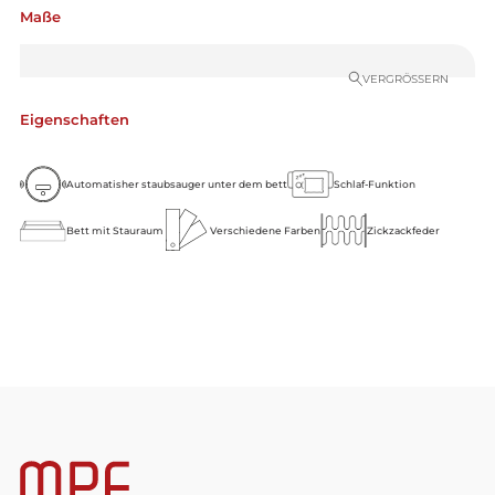
Maße
VERGRÖSSERN
Eigenschaften
Automatisher staubsauger unter dem bett
Schlaf-Funktion
Bett mit Stauraum
Verschiedene Farben
Zickzackfeder