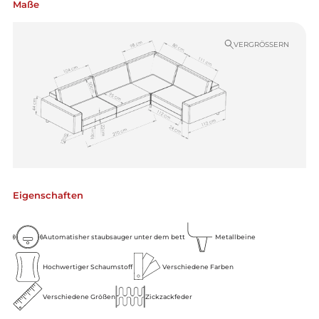
Maße
VERGRÖSSERN
Eigenschaften
Automatisher staubsauger unter dem bett
Metallbeine
Hochwertiger Schaumstoff
Verschiedene Farben
Verschiedene Größen
Zickzackfeder