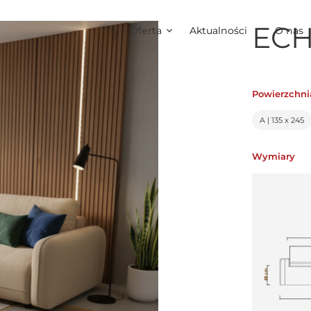
ECH
Oferta
Aktualności
O nas
Powierzchni
A | 135 x 245
Wymiary