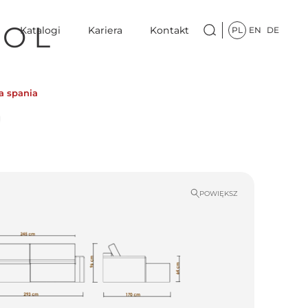
O L
Katalogi
Kariera
Kontakt
PL
EN
DE
a spania
POWIĘKSZ