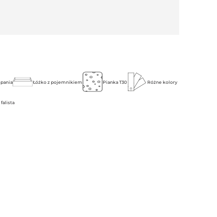
spania
Łóżko z pojemnikiem
Pianka T30
Różne kolory
falista