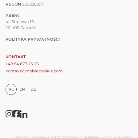
REGON
950228897
BIURO
ul. Strefowa 10
22-400 Zamość
POLITYKA PRYWATNOŚCI
KONTAKT
+48 84 677 25 06
kontakt@meblepolskie.com
PL
EN
DE
Wszelkie prawa zastrzeżone © Meble Polskie Fijałek